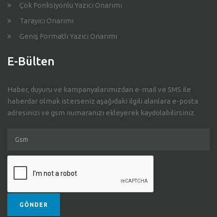
Çok Fonksiyonlu Yazıcı Onarımı
Tarayıcı Onarımı
Geniş Formatlı Yazıcı Onarımı
E-Bülten
Haber, duyuru ve kampanyalarımızdan e-mail ve SMS ile
haberdar olmak isterseniz aşağıdaki ilgili alanlara e-posta
adresinizi ve gsm numaranızı ekleyerek kaydolabilirsiniz.
E-
posta
adresiniz
GÖNDER