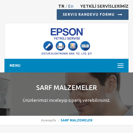
TR
En
YETKİLİ SERVİSLERİMİZ
/
SERVIS RANDEVU FORMU
MENU
SARF MALZEMELER
Ürünlerimizi inceleyip sipariş verebilirsiniz.
Anasayfa
SARF MALZEMELER