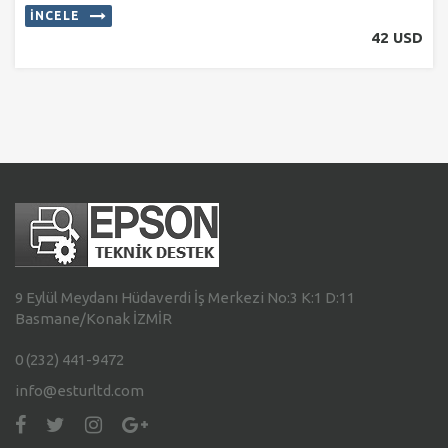
İNCELE
42 USD
9 Eylül Meydanı Hüdaverdi İş Merkezi No:3 K:1 D:11
Basmane/Konak İZMİR
0 (232) 441-9472
info@esturltd.com